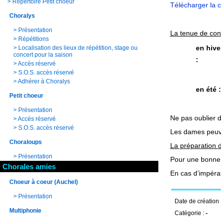
>
Répertoire Petit choeur
Télécharger la 
Choralys
>
Présentation
La tenue de con
>
Répétitions
en hive
>
Localisation des lieux de répétition, stage ou
concert pour la saison
:
>
Accès réservé
>
S.O.S. accès réservé
>
Adhérer à Choralys
en été :
Petit choeur
>
Présentation
Ne pas oublier d
>
Accès réservé
>
S.O.S. accès réservé
Les dames peuve
Choraloups
La préparation 
>
Présentation
Pour une bonne 
Chorales amies
En cas d’impérat
Choeur à coeur (Auchel)
>
Présentation
Date de création 
Multiphonie
Catégorie :
-