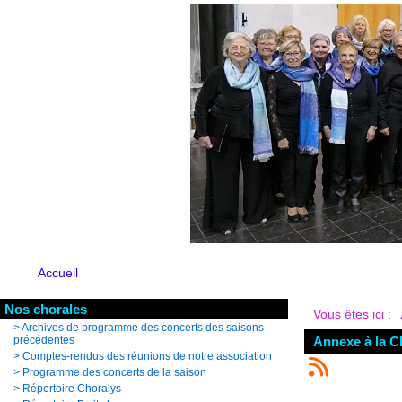
Accueil
Nos chorales
Vous êtes ici :
>
Archives de programme des concerts des saisons
précédentes
Annexe à la Ch
>
Comptes-rendus des réunions de notre association
>
Programme des concerts de la saison
>
Répertoire Choralys