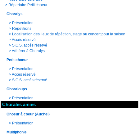
>
Répertoire Petit choeur
Choralys
>
Présentation
>
Répétitions
>
Localisation des lieux de répétition, stage ou concert pour la saison
>
Accès réservé
>
S.O.S. accès réservé
>
Adhérer à Choralys
Petit choeur
>
Présentation
>
Accès réservé
>
S.O.S. accès réservé
Choraloups
>
Présentation
Chorales amies
Choeur à coeur (Auchel)
>
Présentation
Multiphonie