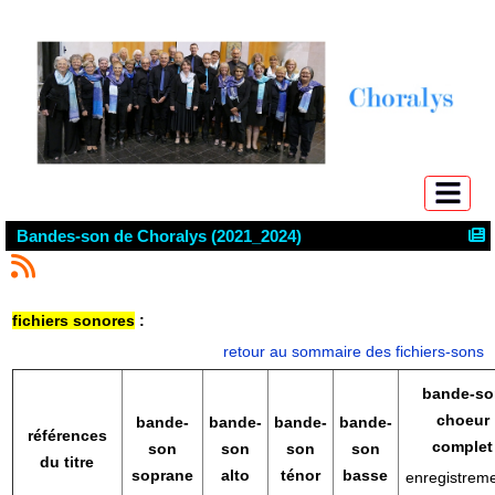
Bandes-son de Choralys (2021_2024)
fichiers sonores
:
retour au sommaire des fichiers-sons
bande-so
choeur
bande-
bande-
bande-
bande-
références
complet
son
son
son
son
du titre
soprane
alto
ténor
basse
enregistrem