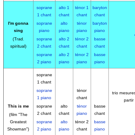
soprane
alto 1
ténor 1
baryton
1 chant
chant
chant
chant
I'm gonna
soprane
alto
ténor
baryton
sing
piano
piano
piano
piano
(Trad.
soprane
alto 2
ténor 2
basse
spiritual)
2 chant
chant
chant
chant
soprane
alto 2
ténor 2
basse
2 piano
piano
piano
piano
soprane
1 chant
soprane
ténor
trio mesures
1 piano
chant
partir
This is me
soprane
alto
ténor
basse
2 chant
chant
piano
chant
(film "
The
Greatest
soprane
alto
ténor 2
basse
Showman"
)
2 piano
piano
chant
piano