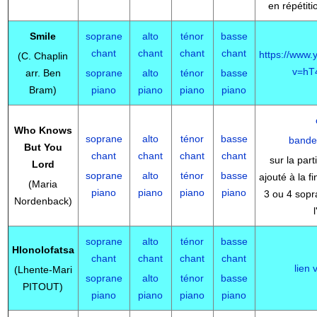
en répétiti
Smile
soprane
alto
ténor
basse
chant
chant
chant
chant
https://www
(C. Chaplin
v=hT
arr. Ben
soprane
alto
ténor
basse
Bram)
piano
piano
piano
piano
Who Knows
soprane
alto
ténor
basse
bande
But You
chant
chant
chant
chant
sur la part
Lord
soprane
alto
ténor
basse
ajouté à la f
(Maria
piano
piano
piano
piano
3 ou 4 sopr
Nordenback)
soprane
alto
ténor
basse
Hlonolofatsa
chant
chant
chant
chant
lien 
(Lhente-Mari
soprane
alto
ténor
basse
PITOUT)
piano
piano
piano
piano