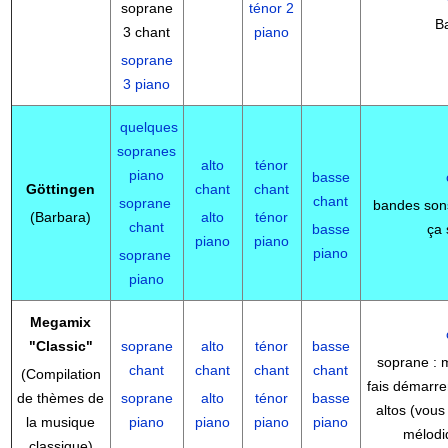
soprane
ténor 2
B
3 chant
piano
soprane
3 piano
quelques
sopranes
alto
ténor
piano
basse
Göttingen
chant
chant
chant
soprane
bandes son
(Barbara)
alto
ténor
chant
basse
ça 
piano
piano
piano
soprane
piano
Megamix
"Classic"
soprane
alto
ténor
basse
soprane : 
chant
chant
chant
chant
(Compilation
fais démarre
de thèmes de
soprane
alto
ténor
basse
altos (vous
la musique
piano
piano
piano
piano
mélodi
classique)