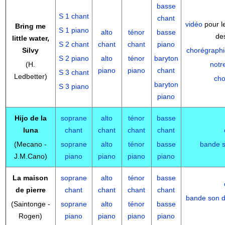
basse
S 1 chant
chant
vidéo
pour le
Bring me
S 1 piano
alto
ténor
basse
des
little water,
S 2 chant
chant
chant
piano
Silvy
chorégraphi
S 2 piano
alto
ténor
baryton
(H.
notr
piano
piano
chant
S 3 chant
Ledbetter)
cho
baryton
S 3 piano
piano
Hijo de la
soprane
alto
ténor
basse
luna
chant
chant
chant
chant
(Mecano -
soprane
alto
ténor
basse
bande 
J.M.Cano)
piano
piano
piano
piano
La maison
soprane
alto
ténor
basse
de pierre
chant
chant
chant
chant
bande son d
(Saintonge -
soprane
alto
ténor
basse
Rogen)
piano
piano
piano
piano