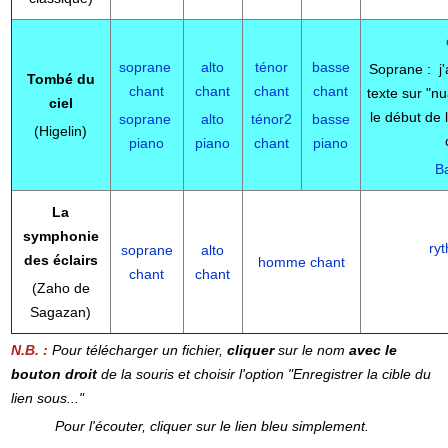
soprane
alto
ténor
basse
Soprane : j'a
Tombé du
chant
chant
chant
chant
texte sur "nu
ciel
le début de l
soprane
alto
ténor2
basse
(Higelin)
piano
piano
chant
piano
B
La
symphonie
ry
soprane
alto
des
éclairs
homme chant
chant
chant
(Zaho de
Sagazan)
N.B. :
Pour télécharger un fichier,
cliquer
sur le nom
avec le
bouton droit
de la souris et choisir l'option "Enregistrer la cible du
lien sous..."
Pour l'écouter, cliquer sur le lien bleu simplement.