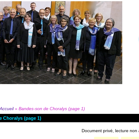
Accueil
»
Bandes-son de Choralys (page 1)
 Choralys (page 1)
Document privé, lecture non a