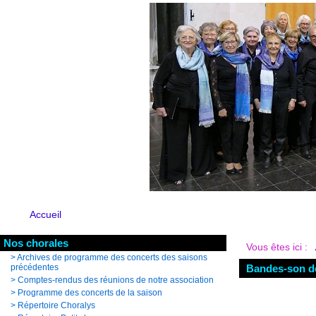
Accueil
Nos chorales
Vous êtes ici :
>
Archives de programme des concerts des saisons
précédentes
Bandes-son de
>
Comptes-rendus des réunions de notre association
>
Programme des concerts de la saison
>
Répertoire Choralys