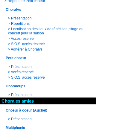
>
Répertoire Petit choeur
Choralys
>
Présentation
>
Répétitions
>
Localisation des lieux de répétition, stage ou
concert pour la saison
>
Accès réservé
>
S.O.S. accès réservé
>
Adhérer à Choralys
Petit choeur
>
Présentation
>
Accès réservé
>
S.O.S. accès réservé
Choraloups
>
Présentation
Chorales amies
Choeur à coeur (Auchel)
>
Présentation
Multiphonie