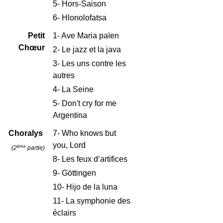
5- Hors-Saison
6- Hlonolofatsa
Petit
1- Ave Maria païen
Chœur
2-
Le jazz et la java
3- Les uns contre les
autres
4-
La Seine
5-
Don't cry for me
Argentina
Choralys
7
-
Who knows but
you, Lord
ème
(2
partie)
8- Les feux d’artifices
9- Göttingen
10- Hijo de la luna
11- La symphonie des
éclairs