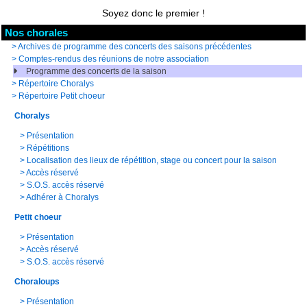
Soyez donc le premier !
Nos chorales
>
Archives de programme des concerts des saisons précédentes
>
Comptes-rendus des réunions de notre association
Programme des concerts de la saison
>
Répertoire Choralys
>
Répertoire Petit choeur
Choralys
>
Présentation
>
Répétitions
>
Localisation des lieux de répétition, stage ou concert pour la saison
>
Accès réservé
>
S.O.S. accès réservé
>
Adhérer à Choralys
Petit choeur
>
Présentation
>
Accès réservé
>
S.O.S. accès réservé
Choraloups
>
Présentation