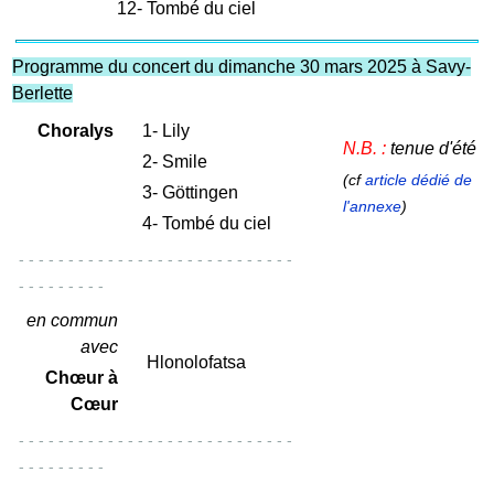
1
2-
Tombé du ciel
Programme du concert du dimanche 30 mars 2025 à Savy-
Berlette
Choralys
1-
Lily
N.B. :
tenue d'été
2- Smile
(cf
article dédié de
3-
Göttingen
l'annexe
)
4- Tombé du ciel
- - - - - - - - - - - - - - - - - - - - - - - - - - - -
- - - - - - - - -
en commun
avec
Hlonolofatsa
Chœur à
Cœur
- - - - - - - - - - - - - - - - - - - - - - - - - - - -
- - - - - - - - -