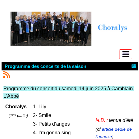
Programme des concerts de la saison
Programme du concert du samedi 14 juin 2025 à Camblain-
L'Abbé
Choralys
1-
Lily
2- Smile
ère
(1
partie)
N.B. :
tenue d'été
3-
Petits d’anges
(cf
article dédié de
4- I’m gonna sing
l'annexe
)