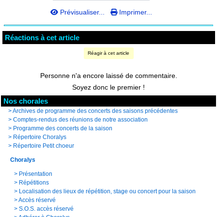
Prévisualiser...
Imprimer...
Réactions à cet article
Réagir à cet article
Personne n'a encore laissé de commentaire.
Soyez donc le premier !
Nos chorales
>
Archives de programme des concerts des saisons précédentes
>
Comptes-rendus des réunions de notre association
>
Programme des concerts de la saison
>
Répertoire Choralys
>
Répertoire Petit choeur
Choralys
>
Présentation
>
Répétitions
>
Localisation des lieux de répétition, stage ou concert pour la saison
>
Accès réservé
>
S.O.S. accès réservé