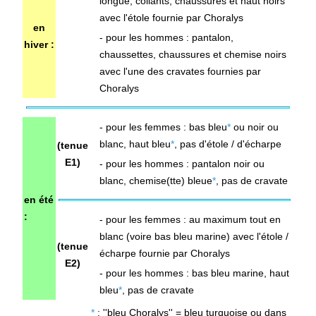
longue, collants, chaussures et haut noirs
avec l'étole fournie par Choralys
en
- pour les hommes : pantalon,
hiver :
chaussettes, chaussures et chemise noirs
avec l'une des cravates
fournies par
Choralys
- pour les femmes : bas bleu
*
ou noir ou
blanc, haut bleu
*
, pas d'étole / d'écharpe
(tenue
E1)
- pour les hommes : pantalon
noir
ou
blanc
, chemise(tte) bleue
*
, pas de cravate
en été
:
- pour les femmes : au maximum tout en
blanc (voire bas
bleu marine) avec l'
étole /
(tenue
écharpe
fournie par Choralys
E2)
- pour les hommes :
bas
bleu marine
, haut
bleu
*
, pas de cravate
*
: ''bleu Choralys'' = bleu turquoise ou
dans