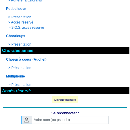
>
Adhérer à Choralys
Petit choeur
>
Présentation
>
Accès réservé
>
S.O.S. accès réservé
Choraloups
>
Présentation
Chorales amies
Choeur à coeur (Auchel)
>
Présentation
Multiphonie
>
Présentation
Accès réservé
Devenir membre
Se reconnecter :