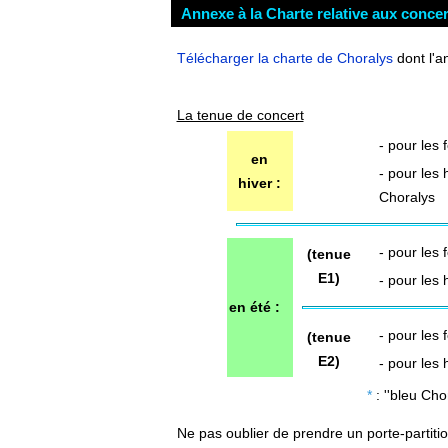
Annexe à la Charte relative aux concer
Télécharger la charte de Choralys
dont l'a
La tenue de concert
- pour les 
en
- pour les
hiver :
Choralys
- pour les
(tenue
E1)
- pour les
en été :
- pour les
(tenue
E2)
- pour les
*
: ''bleu Cho
Ne pas oublier de prendre un porte-partitio