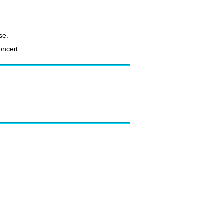
se.
oncert.