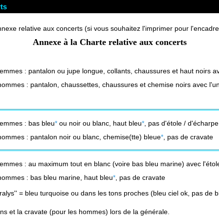
ts
nnexe relative aux concerts (si vous souhaitez l'imprimer pour l'encadre
Annexe à la Charte relative aux concerts
femmes : pantalon ou jupe longue, collants, chaussures et haut noirs av
 hommes : pantalon, chaussettes, chaussures et chemise noirs avec l'u
 femmes : bas bleu
*
ou noir ou blanc, haut bleu
*
, pas d'étole / d'écharpe
 hommes : pantalon
noir
ou
blanc
, chemise(tte) bleue
*
, pas de cravate
 femmes : au maximum tout en
blanc (voire bas
bleu marine) avec l'
étol
 hommes :
bas
bleu marine
, haut bleu
*
, pas de cravate
ralys'' = bleu turquoise ou
dans les tons proches (bleu ciel ok, pas de 
ns et la cravate (pour les hommes) lors de la générale.