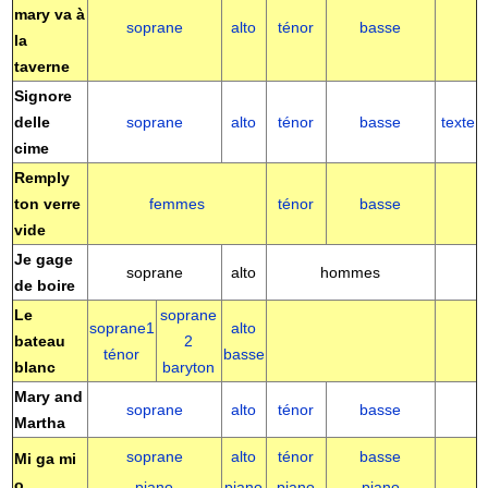
mary va à
soprane
alto
ténor
basse
la
taverne
Signore
delle
soprane
alto
ténor
basse
texte
cime
Remply
ton verre
femmes
ténor
basse
vide
Je gage
soprane
alto
hommes
de boire
Le
soprane
soprane1
alto
bateau
2
ténor
basse
blanc
baryton
Mary and
soprane
alto
ténor
basse
Martha
soprane
alto
ténor
basse
Mi ga mi
o
piano
piano
piano
piano