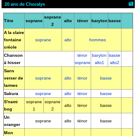
20 ans de Choralys
soprane
Titre
soprane
alto
ténor
baryton
basse
2
A la claire
fontaine
soprane
alto
hommes
créole
Chanson
ténor
baryton
basse
à hisser
soprane
alto1
alto2
Sans
verser de
soprane
alto
ténor
basse
larmes
Sakura
soprane
alto
ténor
basse
S'nami
soprane
soprane
alto
ténor
basse
bog
1
2
Un
soprane
alto
ténor
basse
oranger
Mon